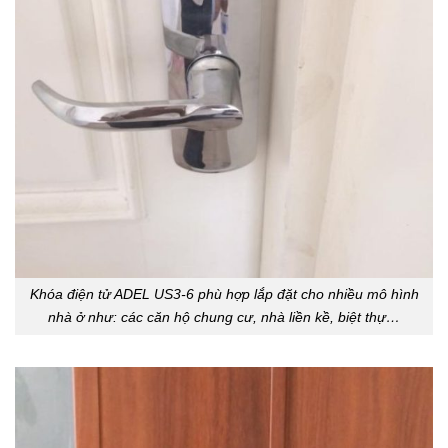
Khóa điện tử ADEL US3-6 phù hợp lắp đặt cho nhiều mô hình
nhà ở như: các căn hộ chung cư, nhà liền kề, biệt thự…