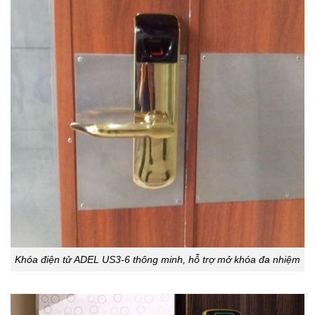
Khóa điện tử ADEL US3-6 thông minh, hỗ trợ mở khóa đa nhiệm